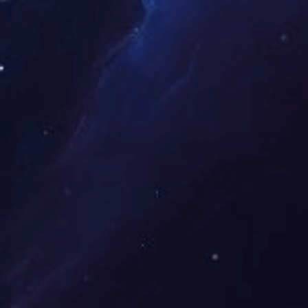
迷之间的联系，也加深了每个人对球队忠诚度。不少
为能够找到志同道合的人，一起为喜欢的球队呐喊助