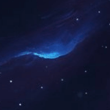
这种火热的互动氛围不仅增强了俱乐部与球
网友表示，这样的平台让他们倍感温暖，因
威。
4、未来展望与期待