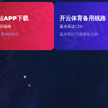
容与战术分析球迷互动火热进行中
大球迷热议的中心。球队的阵容调整、战术变化以及
坛上积极参与互动，从不同角度表达自己的看法和期
动以及未来展望四个方面，对广州足球论坛上关于新
这个足球社区的生动景象。
了广泛关注。球队在转会市场上的动作频频，新引进
为球队注入新的活力。同时，老将们是否能够继续发