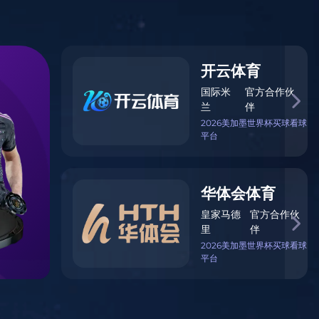
宗旨
咨询
beats365官网
让我们谈谈