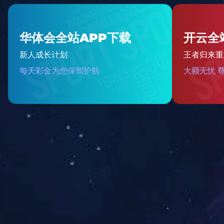
广州足球论坛热议新赛季球队阵
2026-05-17
随着新赛季的临近，广州足球论坛成为了广
对手分析成为了讨论的重点。许多球迷在论
待。本文将从球队阵容、战术分析、球迷互
赛季的热议进行深入探讨，力求全面呈现出
1、球队阵容分析
在新赛季来临之际，广州队的阵容调整引发
的一些年轻球员备受期待，这些新鲜血液将