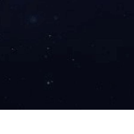
下一篇
联系方式
ats365中国
上海市外高桥加枫路18号
14767015028
例
petite@hotmail.com