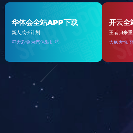
小学生大课间篮球活动促进身体
2026-05-16
在当今社会，身体健康与团队合作精神是小
动不仅为学生提供了锻炼身体的机会，还有
运动，小学生能够增强体质、培养竞争意识
文章将从四个方面详细探讨小学生大课间篮
展，包括身体健康的重要性、篮球活动对心
家庭参与的重要性。希望能为家长和教育工
长。