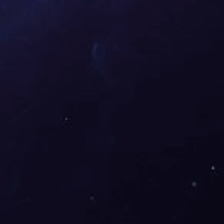
天下足球歌单精选畅听之旅让
你感受足球激情与音乐的完美
结合
2026-05-15
天下足球4月3日精彩回顾：激
情四溢的比赛瞬间与球员风采
尽在其中
2026-05-15
大连篮球队奋勇争先努力拼搏
书写辉煌新篇章
2026-05-15