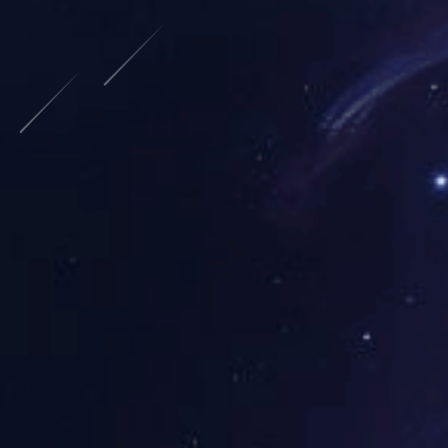
色时，会感受到来自队友和观众的认可，这
积极投入到集体活动中去。
心理素质的发展不仅限于竞技场上，它还会
质的小学生，在日后无论是学习还是人际交
他们未来的发展奠定了坚实基础。
3、团队合作能力的培养
篮球是一项高度依赖团队配合的运动。在大
配合，共同完成战术目标。这一过程能够有
有团结一致才能取得成功。
通过角色分工以及任务协作，孩子们学会了
些孩子可能擅长
beats365体育
投篮，有些则
技能，也明白了每个人都是不可或缺的一部