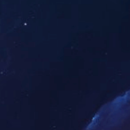
服务宗旨
咨询
beats365官网
推荐文章
意大利足球首发阵容分析及其
对比赛结果的影响探讨
2026-05-18
幼儿园篮球节目单精彩呈现让
孩子们在运动中快乐成长
2026-05-17
小足球进行曲带来的青春回忆
与团队精神的交响乐