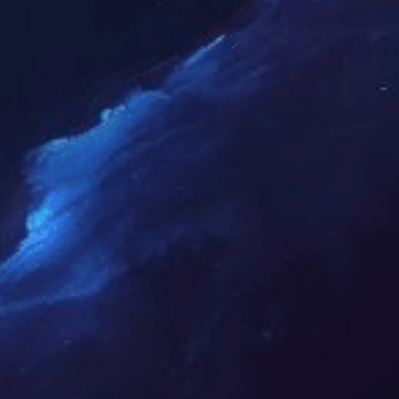
2026-05-16
小学生大课间篮球活动促进身
体健康与团队合作精神的全面
发展
2026-05-16
实况足球豪门盛宴80全新体验
尽享足球激情与策略对决的巅
峰之作
2026-05-16
实况足球8资金管理技巧与投
资策略全面解析
2026-05-16
如何报名参加耐高篮球联赛并
提升你的比赛技巧和团队合作
能力
2026-05-15