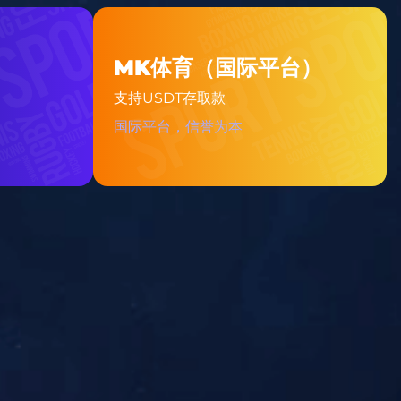
导航
认识
beats365中国
服务案例
今日公司