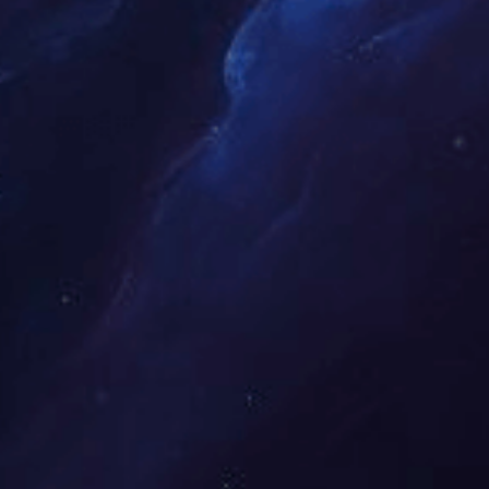
需要相互鼓励和支持。这种经历有助于加深彼此之间
建立起深厚的人际关系。这些宝贵的人际交往经验，