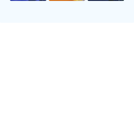
各国纷纷成立了自己的国家联赛和杯赛，使得
这种运动进入了一个全新的时代。同时，在国
际舞台上，世界杯等大型赛事也不断增加了人
们对这项运动的关注度。这些赛事不仅展示了
顶级球员的技艺，也促进了国与国之间文化交
流。
如今，足球已经成为全球最大的团队运动之
一。从业余到职业，从小孩到老人，无论性
别、年龄或背景，人们都能通过踢球找到乐
趣。这种全民参与使得足球超越了单纯竞技，
而成为了一种文化现象和生活方式。
2、青少年参与的重要性
青少年时期是身心发育的重要阶段，而参与体
育活动对于提高身体素质具有积极作用。通过
踢足球，不仅能够增强孩子们的体力，还能提
高他们协调性和平衡感。此外，在团队合作